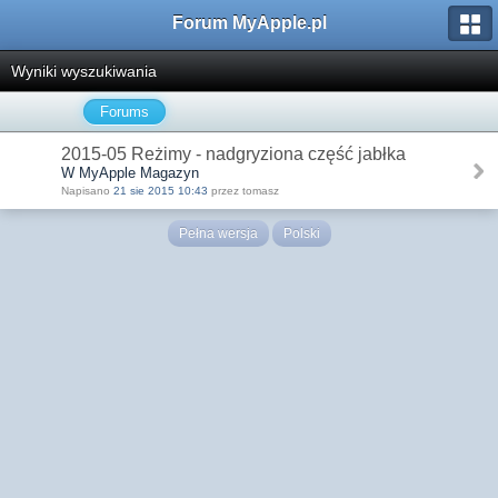
Forum MyApple.pl
Wyniki wyszukiwania
Forums
2015-05 Reżimy - nadgryziona część jabłka
W MyApple Magazyn
Napisano
21 sie 2015 10:43
przez tomasz
Pełna wersja
Polski