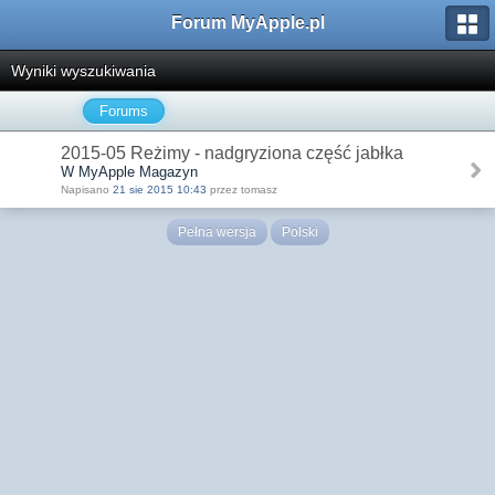
Forum MyApple.pl
Wyniki wyszukiwania
Forums
2015-05 Reżimy - nadgryziona część jabłka
W MyApple Magazyn
Napisano
21 sie 2015 10:43
przez tomasz
Pełna wersja
Polski