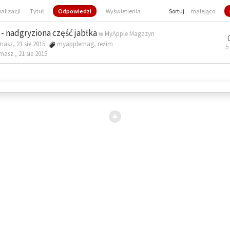
ualizacji
Tytuł
Odpowiedzi
Wyświetlenia
Sortuj
malejąco
- nadgryziona część jabłka
w
MyApple Magazyn
masz, 21 sie 2015
myapplemag
,
reżim
5
omasz ,
21 sie 2015