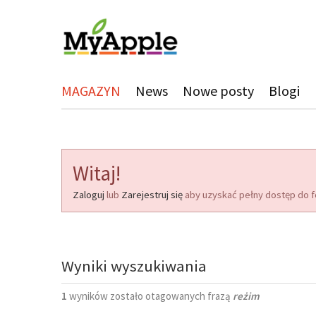
MAGAZYN
News
Nowe posty
Blogi
Witaj!
Zaloguj
lub
Zarejestruj się
aby uzyskać pełny dostęp do f
Wyniki wyszukiwania
1
wyników zostało otagowanych frazą
reżim