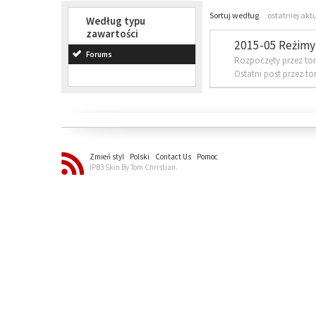
Sortuj według
ostatniej akt
Według typu
zawartości
2015-05 Reżimy 
Forums
Rozpoczęty przez to
Ostatni post przez t
Zmień styl
Polski
Contact Us
Pomoc
IPB3 Skin By Tom Christian.