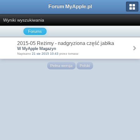
Forum MyApple.pl
Wyniki wyszukiwania
Forums
2015-05 Reżimy - nadgryziona część jabłka
W MyApple Magazyn
Napisano
21 sie 2015 10:43
przez tomasz
Pełna wersja
Polski