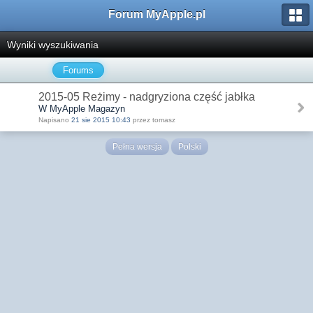
Forum MyApple.pl
Wyniki wyszukiwania
Forums
2015-05 Reżimy - nadgryziona część jabłka
W MyApple Magazyn
Napisano
21 sie 2015 10:43
przez tomasz
Pełna wersja
Polski