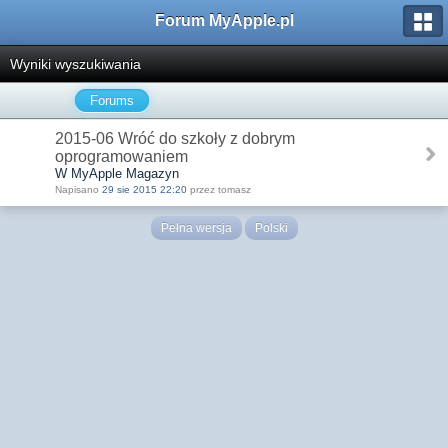
Forum MyApple.pl
Wyniki wyszukiwania
Forums
2015-06 Wróć do szkoły z dobrym
oprogramowaniem
W MyApple Magazyn
Napisano
29 sie 2015 22:20
przez tomasz
Pełna wersja
Polski