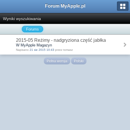
Forum MyApple.pl
Wyniki wyszukiwania
Forums
2015-05 Reżimy - nadgryziona część jabłka
W MyApple Magazyn
Napisano
21 sie 2015 10:43
przez tomasz
Pełna wersja
Polski