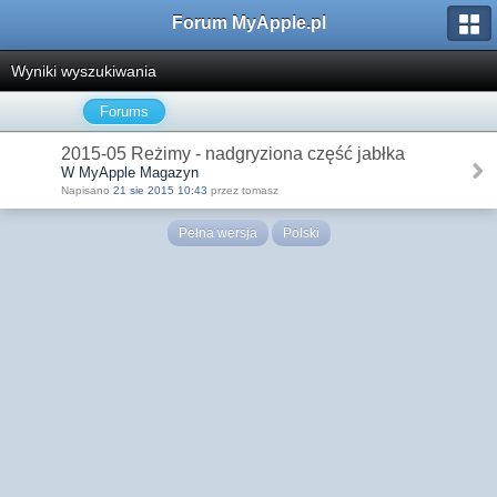
Forum MyApple.pl
Wyniki wyszukiwania
Forums
2015-05 Reżimy - nadgryziona część jabłka
W MyApple Magazyn
Napisano
21 sie 2015 10:43
przez tomasz
Pełna wersja
Polski