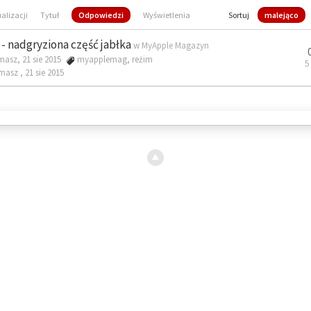
ualizacji
Tytuł
Odpowiedzi
Wyświetlenia
Sortuj
malejąco
- nadgryziona część jabłka
w
MyApple Magazyn
masz, 21 sie 2015
myapplemag
,
reżim
5
omasz ,
21 sie 2015