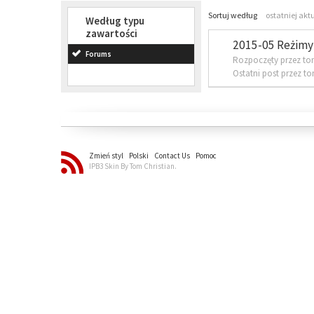
Sortuj według
ostatniej akt
Według typu
zawartości
2015-05 Reżimy 
Forums
Rozpoczęty przez to
Ostatni post przez t
Zmień styl
Polski
Contact Us
Pomoc
IPB3 Skin By Tom Christian.