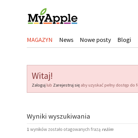
MAGAZYN
News
Nowe posty
Blogi
Witaj!
Zaloguj
lub
Zarejestruj się
aby uzyskać pełny dostęp do f
Wyniki wyszukiwania
1
wyników zostało otagowanych frazą
reżim