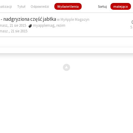
ualizacji
Tytuł
Odpowiedzi
Wyświetlenia
Sortuj
malejąco
- nadgryziona część jabłka
w
MyApple Magazyn
masz, 21 sie 2015
myapplemag
,
reżim
5
omasz ,
21 sie 2015