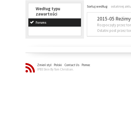
Sortuj według
ostatniej akt
Według typu
zawartości
2015-05 Reżimy 
Forums
Rozpoczęty przez to
Ostatni post przez t
Zmień styl
Polski
Contact Us
Pomoc
IPB3 Skin By Tom Christian.