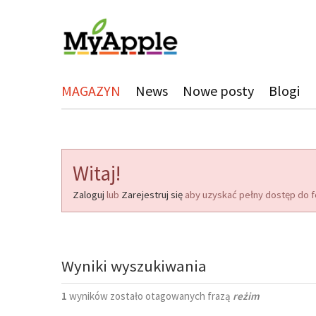
MAGAZYN
News
Nowe posty
Blogi
Witaj!
Zaloguj
lub
Zarejestruj się
aby uzyskać pełny dostęp do f
Wyniki wyszukiwania
1
wyników zostało otagowanych frazą
reżim