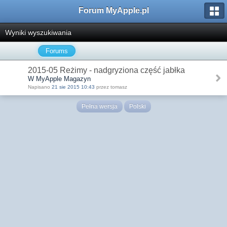
Forum MyApple.pl
Wyniki wyszukiwania
Forums
2015-05 Reżimy - nadgryziona część jabłka
W MyApple Magazyn
Napisano
21 sie 2015 10:43
przez tomasz
Pełna wersja
Polski