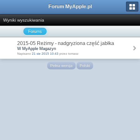
Forum MyApple.pl
Wyniki wyszukiwania
Forums
2015-05 Reżimy - nadgryziona część jabłka
W MyApple Magazyn
Napisano
21 sie 2015 10:43
przez tomasz
Pełna wersja
Polski