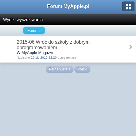
Forum MyApple.pl
Wyniki wyszukiwania
Forums
2015-06 Wróć do szkoły z dobrym
oprogramowaniem
W MyApple Magazyn
Napisano
29 sie 2015 22:20
przez tomasz
Pełna wersja
Polski