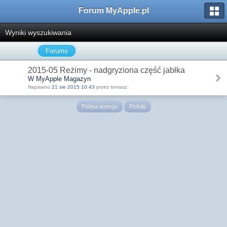
Forum MyApple.pl
Wyniki wyszukiwania
Forums
2015-05 Reżimy - nadgryziona część jabłka
W MyApple Magazyn
Napisano
21 sie 2015 10:43
przez tomasz
Pełna wersja
Polski