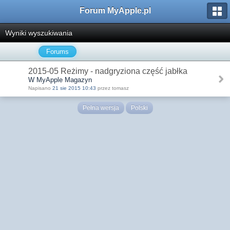
Forum MyApple.pl
Wyniki wyszukiwania
Forums
2015-05 Reżimy - nadgryziona część jabłka
W MyApple Magazyn
Napisano
21 sie 2015 10:43
przez tomasz
Pełna wersja
Polski