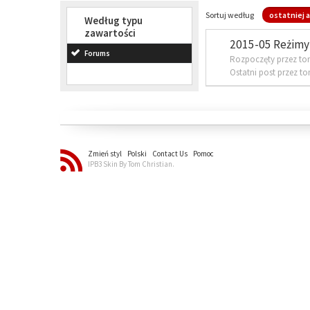
Sortuj według
ostatniej a
Według typu
zawartości
2015-05 Reżimy 
Forums
Rozpoczęty przez to
Ostatni post przez t
Zmień styl
Polski
Contact Us
Pomoc
IPB3 Skin By Tom Christian.