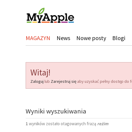
MAGAZYN
News
Nowe posty
Blogi
Witaj!
Zaloguj
lub
Zarejestruj się
aby uzyskać pełny dostęp do f
Wyniki wyszukiwania
1
wyników zostało otagowanych frazą
reżim