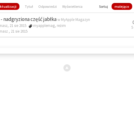
ktualizacji
Tytuł
Odpowiedzi
Wyświetlenia
Sortuj
malejąco
- nadgryziona część jabłka
w
MyApple Magazyn
masz, 21 sie 2015
myapplemag
,
reżim
5
omasz ,
21 sie 2015