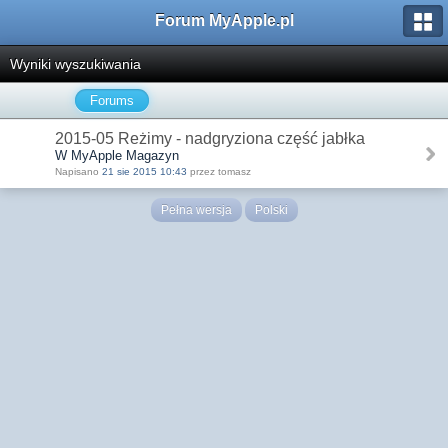
Forum MyApple.pl
Wyniki wyszukiwania
Forums
2015-05 Reżimy - nadgryziona część jabłka
W MyApple Magazyn
Napisano
21 sie 2015 10:43
przez tomasz
Pełna wersja
Polski