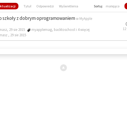
ktualizacji
Tytuł
Odpowiedzi
Wyświetlenia
Sortuj
malejąco
o szkoły z dobrym oprogramowaniem
w
MyApple
12
masz, 29 sie 2015
myapplemag
,
backtoschool
i 4 więcej
omasz ,
29 sie 2015