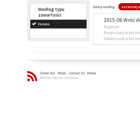
Sortuj według
ostatniej a
Według typu
zawartości
2015-06 Wróć d
Forums
Magazyn
Rozpoczęty przez to
Ostatni post przez t
Zmień styl
Polski
Contact Us
Pomoc
IPB3 Skin By Tom Christian.