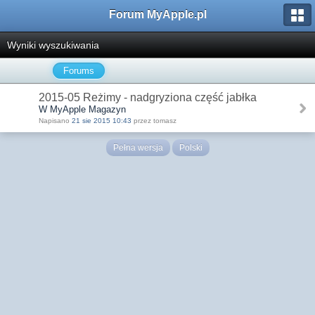
Forum MyApple.pl
Wyniki wyszukiwania
Forums
2015-05 Reżimy - nadgryziona część jabłka
W MyApple Magazyn
Napisano
21 sie 2015 10:43
przez tomasz
Pełna wersja
Polski