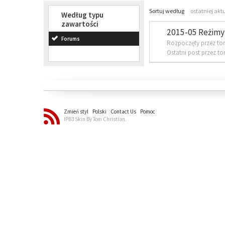
Sortuj według
ostatniej akt
Według typu
zawartości
2015-05 Reżimy 
Forums
Rozpoczęty przez to
Ostatni post przez t
Zmień styl
Polski
Contact Us
Pomoc
IPB3 Skin By Tom Christian.