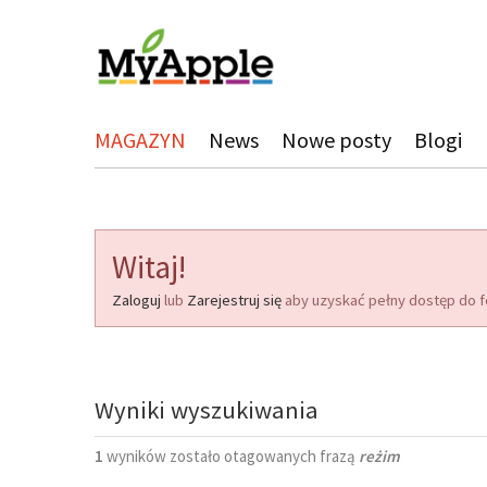
MAGAZYN
News
Nowe posty
Blogi
Witaj!
Zaloguj
lub
Zarejestruj się
aby uzyskać pełny dostęp do f
Wyniki wyszukiwania
1
wyników zostało otagowanych frazą
reżim