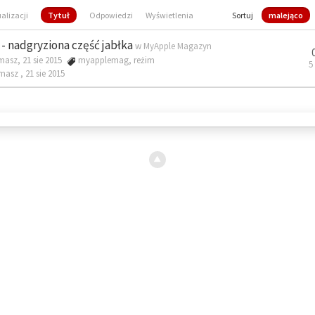
ualizacji
Tytuł
Odpowiedzi
Wyświetlenia
Sortuj
malejąco
- nadgryziona część jabłka
w
MyApple Magazyn
masz, 21 sie 2015
myapplemag
,
reżim
5
omasz ,
21 sie 2015