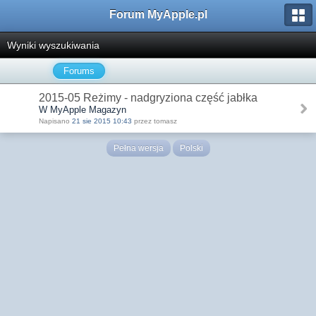
Forum MyApple.pl
Wyniki wyszukiwania
Forums
2015-05 Reżimy - nadgryziona część jabłka
W MyApple Magazyn
Napisano
21 sie 2015 10:43
przez tomasz
Pełna wersja
Polski