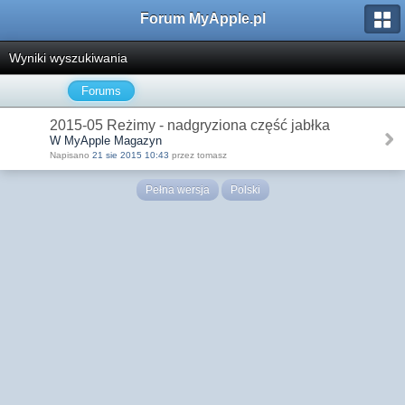
Forum MyApple.pl
Wyniki wyszukiwania
Forums
2015-05 Reżimy - nadgryziona część jabłka
W MyApple Magazyn
Napisano
21 sie 2015 10:43
przez tomasz
Pełna wersja
Polski