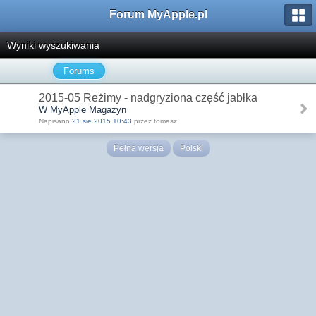
Forum MyApple.pl
Wyniki wyszukiwania
Forums
2015-05 Reżimy - nadgryziona część jabłka
W MyApple Magazyn
Napisano
21 sie 2015 10:43
przez tomasz
Pełna wersja
Polski