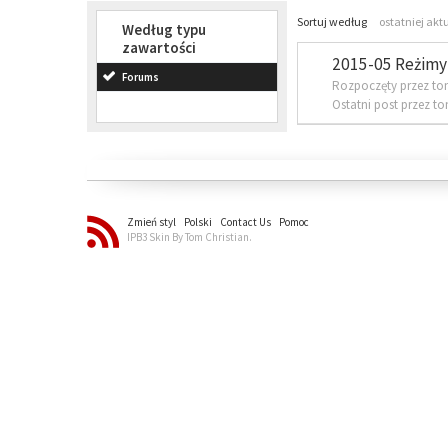
Sortuj według
ostatniej akt
Według typu
zawartości
2015-05 Reżimy 
Forums
Rozpoczęty przez to
Ostatni post przez t
Zmień styl
Polski
Contact Us
Pomoc
IPB3 Skin By Tom Christian.