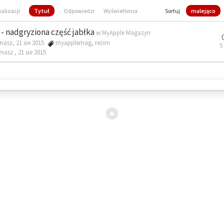
ualizacji
Tytuł
Odpowiedzi
Wyświetlenia
Sortuj
malejąco
- nadgryziona część jabłka
w
MyApple Magazyn
masz, 21 sie 2015
myapplemag
,
reżim
5
omasz ,
21 sie 2015