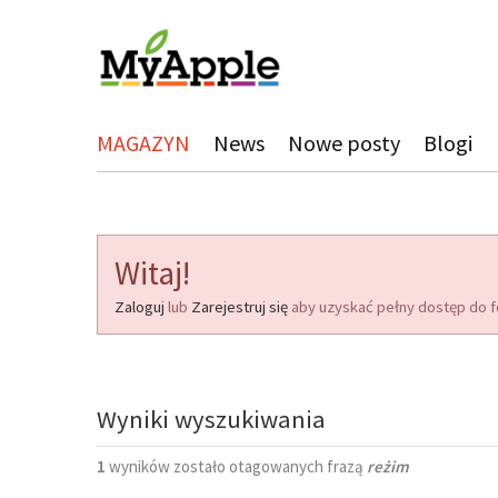
MAGAZYN
News
Nowe posty
Blogi
Witaj!
Zaloguj
lub
Zarejestruj się
aby uzyskać pełny dostęp do f
Wyniki wyszukiwania
1
wyników zostało otagowanych frazą
reżim