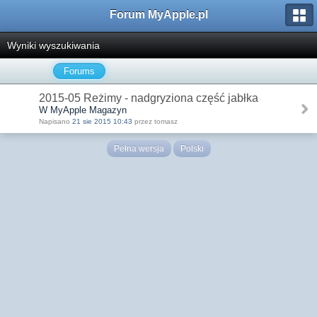
Forum MyApple.pl
Wyniki wyszukiwania
Forums
2015-05 Reżimy - nadgryziona część jabłka
W MyApple Magazyn
Napisano
21 sie 2015 10:43
przez tomasz
Pełna wersja
Polski