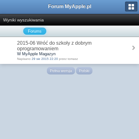
Forum MyApple.pl
Wyniki wyszukiwania
Forums
2015-06 Wróć do szkoły z dobrym
oprogramowaniem
W MyApple Magazyn
Napisano
29 sie 2015 22:20
przez tomasz
Pełna wersja
Polski