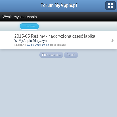
Forum MyApple.pl
Wyniki wyszukiwania
Forums
2015-05 Reżimy - nadgryziona część jabłka
W MyApple Magazyn
Napisano
21 sie 2015 10:43
przez tomasz
Pełna wersja
Polski