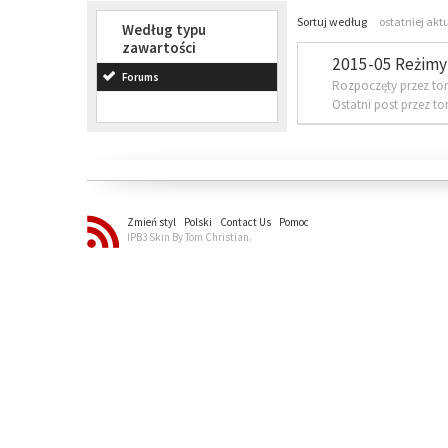
Sortuj według
ostatniej akt
Według typu
zawartości
2015-05 Reżimy 
Forums
Rozpoczęty przez to
Ostatni post przez t
Zmień styl
Polski
Contact Us
Pomoc
IPB3 Skin By Tom Christian.