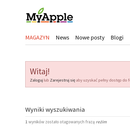
MAGAZYN
News
Nowe posty
Blogi
Witaj!
Zaloguj
lub
Zarejestruj się
aby uzyskać pełny dostęp do f
Wyniki wyszukiwania
1
wyników zostało otagowanych frazą
reżim