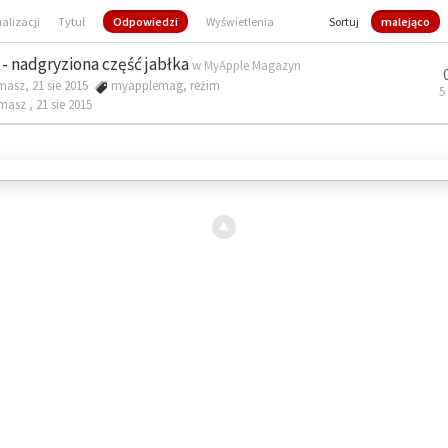
ualizacji
Tytuł
Odpowiedzi
Wyświetlenia
Sortuj
malejąco
- nadgryziona część jabłka
w
MyApple Magazyn
masz, 21 sie 2015
myapplemag
,
reżim
5
omasz ,
21 sie 2015