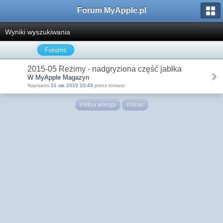
Forum MyApple.pl
Wyniki wyszukiwania
Forums
2015-05 Reżimy - nadgryziona część jabłka
W MyApple Magazyn
Napisano
21 sie 2015 10:43
przez tomasz
Pełna wersja
Polski