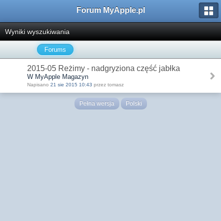
Forum MyApple.pl
Wyniki wyszukiwania
Forums
2015-05 Reżimy - nadgryziona część jabłka
W MyApple Magazyn
Napisano
21 sie 2015 10:43
przez tomasz
Pełna wersja
Polski