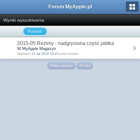
Forum MyApple.pl
Wyniki wyszukiwania
Forums
2015-05 Reżimy - nadgryziona część jabłka
W MyApple Magazyn
Napisano
21 sie 2015 10:43
przez tomasz
Pełna wersja
Polski