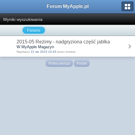
Forum MyApple.pl
Wyniki wyszukiwania
Forums
2015-05 Reżimy - nadgryziona część jabłka
W MyApple Magazyn
Napisano
21 sie 2015 10:43
przez tomasz
Pełna wersja
Polski