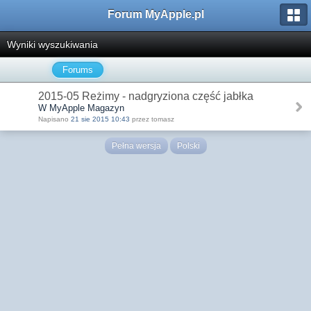
Forum MyApple.pl
Wyniki wyszukiwania
Forums
2015-05 Reżimy - nadgryziona część jabłka
W MyApple Magazyn
Napisano
21 sie 2015 10:43
przez tomasz
Pełna wersja
Polski