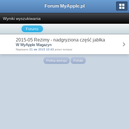
Forum MyApple.pl
Wyniki wyszukiwania
Forums
2015-05 Reżimy - nadgryziona część jabłka
W MyApple Magazyn
Napisano
21 sie 2015 10:43
przez tomasz
Pełna wersja
Polski