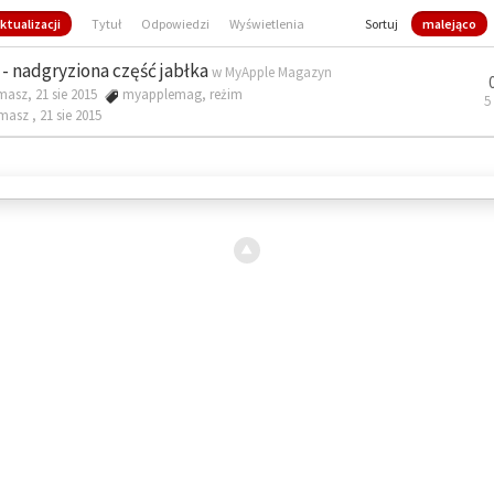
ktualizacji
Tytuł
Odpowiedzi
Wyświetlenia
Sortuj
malejąco
- nadgryziona część jabłka
w
MyApple Magazyn
masz, 21 sie 2015
myapplemag
,
reżim
5
omasz ,
21 sie 2015