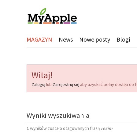
MAGAZYN
News
Nowe posty
Blogi
Witaj!
Zaloguj
lub
Zarejestruj się
aby uzyskać pełny dostęp do f
Wyniki wyszukiwania
1
wyników zostało otagowanych frazą
reżim