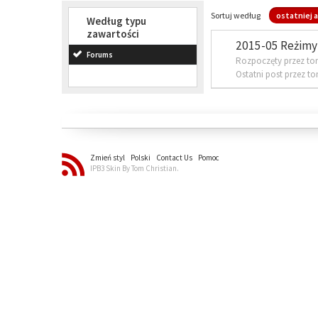
Sortuj według
ostatniej a
Według typu
zawartości
2015-05 Reżimy 
Forums
Rozpoczęty przez to
Ostatni post przez t
Zmień styl
Polski
Contact Us
Pomoc
IPB3 Skin By Tom Christian.