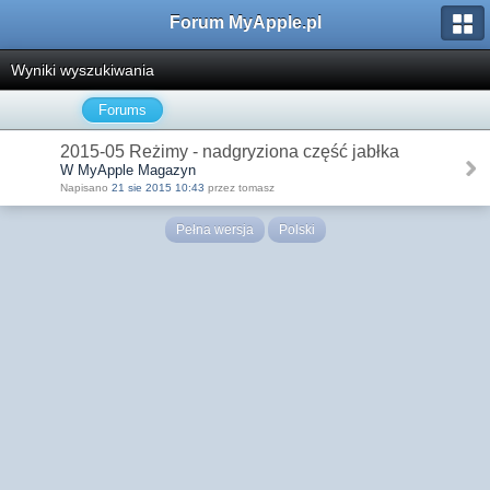
Forum MyApple.pl
Wyniki wyszukiwania
Forums
2015-05 Reżimy - nadgryziona część jabłka
W MyApple Magazyn
Napisano
21 sie 2015 10:43
przez tomasz
Pełna wersja
Polski