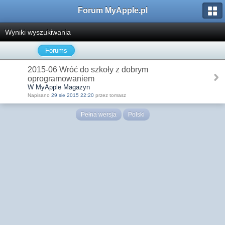
Forum MyApple.pl
Wyniki wyszukiwania
Forums
2015-06 Wróć do szkoły z dobrym
oprogramowaniem
W MyApple Magazyn
Napisano
29 sie 2015 22:20
przez tomasz
Pełna wersja
Polski