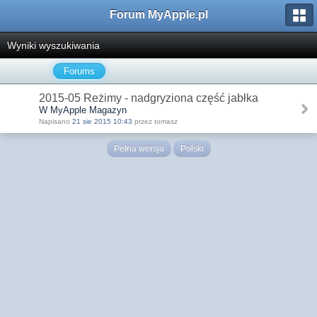
Forum MyApple.pl
Wyniki wyszukiwania
Forums
2015-05 Reżimy - nadgryziona część jabłka
W MyApple Magazyn
Napisano
21 sie 2015 10:43
przez tomasz
Pełna wersja
Polski