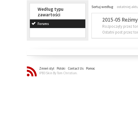
Sortuj według
ostatniej akt
Według typu
zawartości
2015-05 Reżimy 
Forums
Rozpoczęty przez to
Ostatni post przez t
Zmień styl
Polski
Contact Us
Pomoc
IPB3 Skin By Tom Christian.