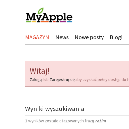
MAGAZYN
News
Nowe posty
Blogi
Witaj!
Zaloguj
lub
Zarejestruj się
aby uzyskać pełny dostęp do f
Wyniki wyszukiwania
1
wyników zostało otagowanych frazą
reżim