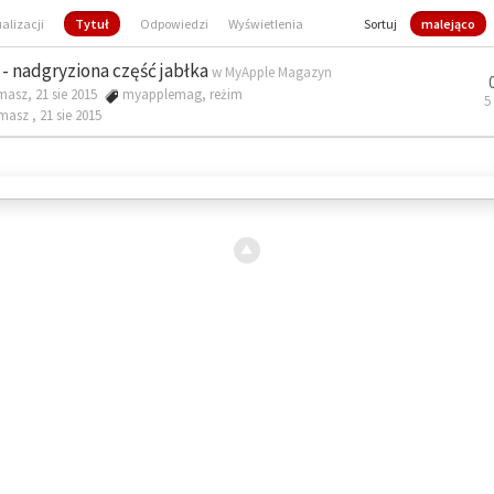
ualizacji
Tytuł
Odpowiedzi
Wyświetlenia
Sortuj
malejąco
- nadgryziona część jabłka
w
MyApple Magazyn
masz, 21 sie 2015
myapplemag
,
reżim
5
omasz ,
21 sie 2015