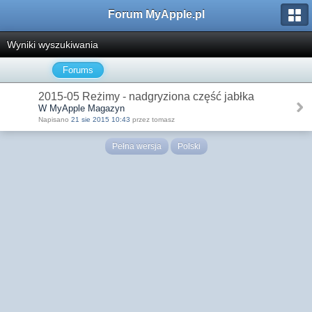
Forum MyApple.pl
Wyniki wyszukiwania
Forums
2015-05 Reżimy - nadgryziona część jabłka
W MyApple Magazyn
Napisano
21 sie 2015 10:43
przez tomasz
Pełna wersja
Polski