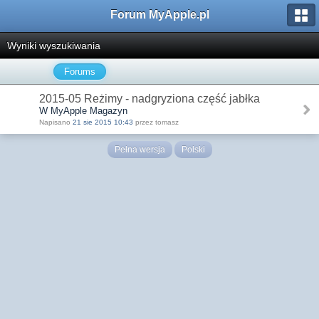
Forum MyApple.pl
Wyniki wyszukiwania
Forums
2015-05 Reżimy - nadgryziona część jabłka
W MyApple Magazyn
Napisano
21 sie 2015 10:43
przez tomasz
Pełna wersja
Polski