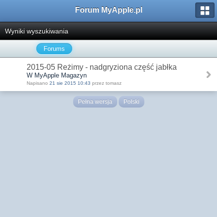
Forum MyApple.pl
Wyniki wyszukiwania
Forums
2015-05 Reżimy - nadgryziona część jabłka
W MyApple Magazyn
Napisano
21 sie 2015 10:43
przez tomasz
Pełna wersja
Polski