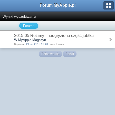
Forum MyApple.pl
Wyniki wyszukiwania
Forums
2015-05 Reżimy - nadgryziona część jabłka
W MyApple Magazyn
Napisano
21 sie 2015 10:43
przez tomasz
Pełna wersja
Polski