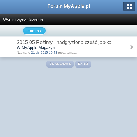
Forum MyApple.pl
Wyniki wyszukiwania
Forums
2015-05 Reżimy - nadgryziona część jabłka
W MyApple Magazyn
Napisano
21 sie 2015 10:43
przez tomasz
Pełna wersja
Polski