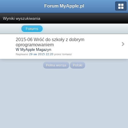
Forum MyApple.pl
Wyniki wyszukiwania
Forums
2015-06 Wróć do szkoły z dobrym
oprogramowaniem
W MyApple Magazyn
Napisano
29 sie 2015 22:20
przez tomasz
Pełna wersja
Polski