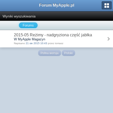
Forum MyApple.pl
Wyniki wyszukiwania
Forums
2015-05 Reżimy - nadgryziona część jabłka
W MyApple Magazyn
Napisano
21 sie 2015 10:43
przez tomasz
Pełna wersja
Polski