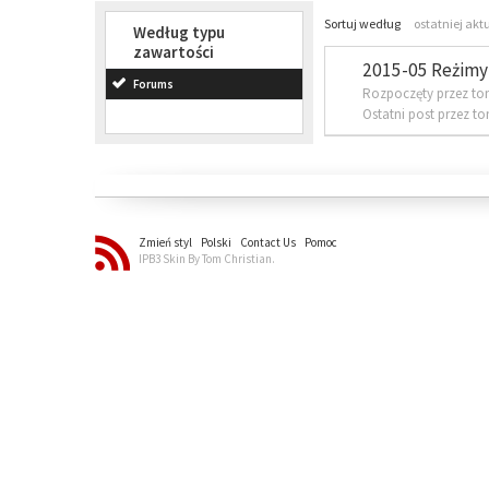
Sortuj według
ostatniej akt
Według typu
zawartości
2015-05 Reżimy 
Forums
Rozpoczęty przez to
Ostatni post przez t
Zmień styl
Polski
Contact Us
Pomoc
IPB3 Skin By Tom Christian.