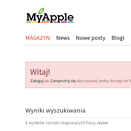
MAGAZYN
News
Nowe posty
Blogi
Witaj!
Zaloguj
lub
Zarejestruj się
aby uzyskać pełny dostęp do f
Wyniki wyszukiwania
1
wyników zostało otagowanych frazą
reżim