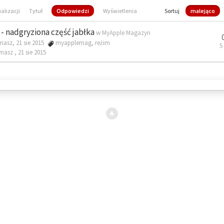
ualizacji
Tytuł
Odpowiedzi
Wyświetlenia
Sortuj
malejąco
- nadgryziona część jabłka
w
MyApple Magazyn
masz, 21 sie 2015
myapplemag
,
reżim
5
omasz ,
21 sie 2015