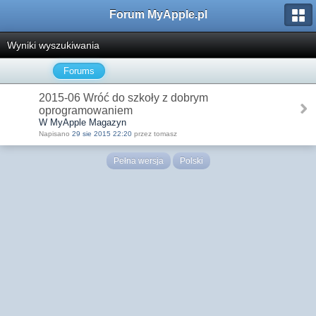
Forum MyApple.pl
Wyniki wyszukiwania
Forums
2015-06 Wróć do szkoły z dobrym
oprogramowaniem
W MyApple Magazyn
Napisano
29 sie 2015 22:20
przez tomasz
Pełna wersja
Polski