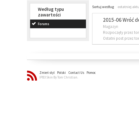
Sortuj według
ostatniej akt
Według typu
zawartości
2015-06 Wróć d
Forums
Magazyn
Rozpoczęty przez to
Ostatni post przez t
Zmień styl
Polski
Contact Us
Pomoc
IPB3 Skin By Tom Christian.