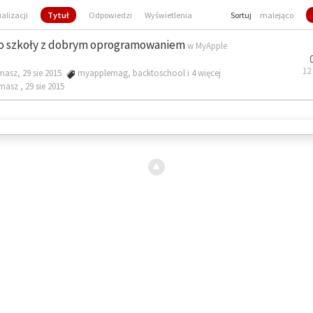
ualizacji
Tytuł
Odpowiedzi
Wyświetlenia
Sortuj
malejąco
o szkoły z dobrym oprogramowaniem
w
MyApple
12
masz, 29 sie 2015
myapplemag
,
backtoschool
i 4 więcej
omasz ,
29 sie 2015