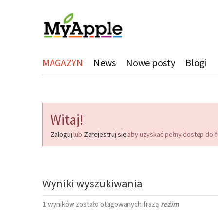
MAGAZYN
News
Nowe posty
Blogi
Witaj!
Zaloguj
lub
Zarejestruj się
aby uzyskać pełny dostęp do f
Wyniki wyszukiwania
1
wyników zostało otagowanych frazą
reżim