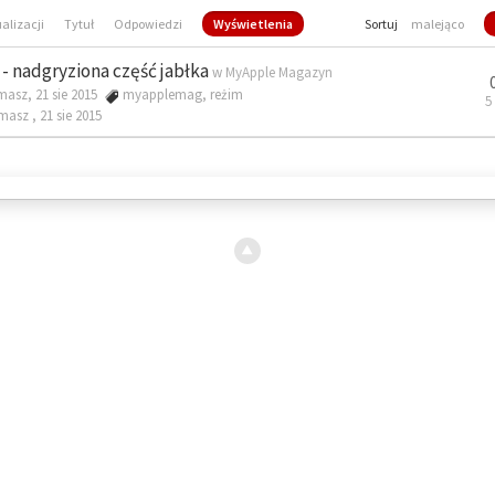
ualizacji
Tytuł
Odpowiedzi
Wyświetlenia
Sortuj
malejąco
- nadgryziona część jabłka
w
MyApple Magazyn
masz, 21 sie 2015
myapplemag
,
reżim
5
omasz ,
21 sie 2015