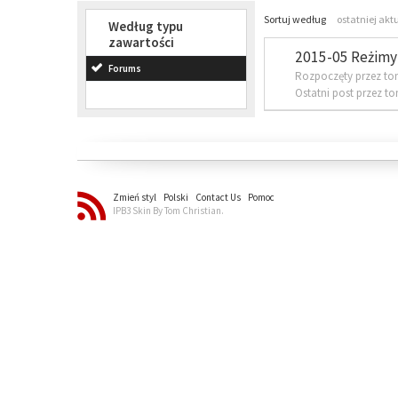
Sortuj według
ostatniej akt
Według typu
zawartości
2015-05 Reżimy 
Forums
Rozpoczęty przez to
Ostatni post przez t
Zmień styl
Polski
Contact Us
Pomoc
IPB3 Skin By Tom Christian.